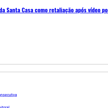
 da Santa Casa como retaliação após vídeo p
onsecutiva
itoral