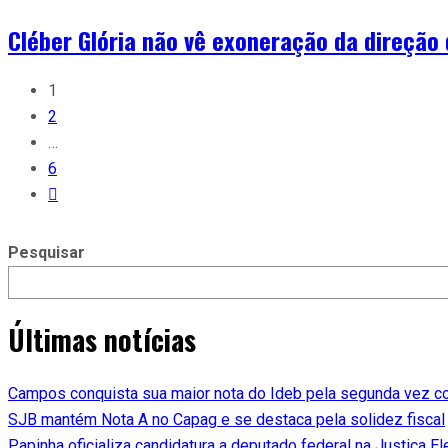
Cléber Glória não vê exoneração da direção
1
2
…
6
Pesquisar
Últimas notícias
Campos conquista sua maior nota do Ideb pela segunda vez c
SJB mantém Nota A no Capag e se destaca pela solidez fiscal
Papinha oficializa candidatura a deputado federal na Justiça Ele