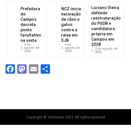
Luciano Vieira
Prefeitura
NCZ inicia
defende
de
vacinação
reestruturação
Campos
de cães e
do PSDB e
decreta
gatos
candidatura
ponto
contra a
própria em
facultativo
raiva em
Campos em
na sexta
SJB
2028
4 de
4 de
agosto de
agosto de
3 de agosto de
2026
2026
2026
Facebook
Mastodon
Email
Compartilhar
Copyright © Vibenews 2023. All rights reserved