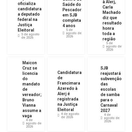
à Alerj,
oficializa
Saúde do
Carla
candidatura
Pescador
Machado
a deputado
em SJB
diz que
federal na
completa
resultado
Justiça
4 anos
honra
Eleitoral
5 de
agosto de
toda a
5 de agosto
2026
de 2026
região
5 de
agosto de
2026
Maicon
Cruz se
SJB
Candidatura
licencia
reajustará
de
do
subvenção
Francimara
mandato
das
Azeredo à
de
escolas
Alerj é
vereador;
de samba
registrada
Bruno
para o
na Justiça
Vianna
Carnaval
Eleitoral
assume a
2027
4 de agosto
4 de
vaga
de 2026
agosto de
4 de
2026
agosto de
2026