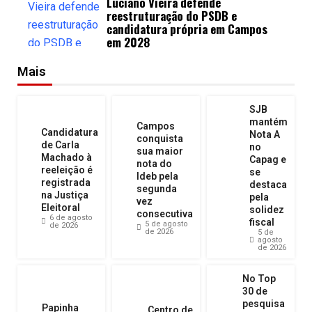
Luciano Vieira defende
reestruturação do PSDB e
candidatura própria em Campos
em 2028
Mais
SJB
mantém
Campos
Candidatura
Nota A
conquista
de Carla
no
sua maior
Machado à
Capag e
nota do
reeleição é
se
Ideb pela
registrada
destaca
segunda
na Justiça
pela
vez
Eleitoral
solidez
consecutiva
6 de agosto
fiscal
5 de agosto
de 2026
de 2026
5 de
agosto
de 2026
No Top
30 de
pesquisa
Papinha
Centro de