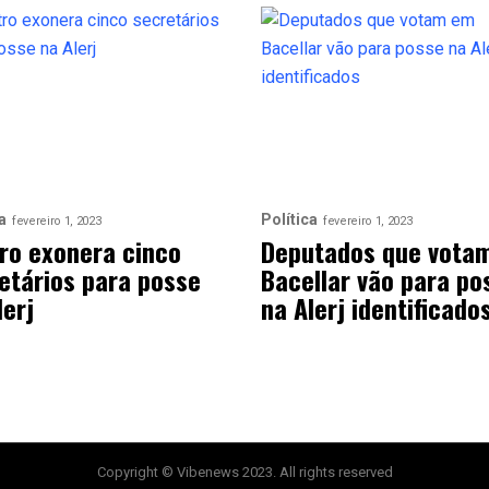
a
Política
fevereiro 1, 2023
fevereiro 1, 2023
ro exonera cinco
Deputados que vota
etários para posse
Bacellar vão para po
lerj
na Alerj identificado
Copyright © Vibenews 2023. All rights reserved