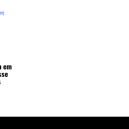
m em
sse
s