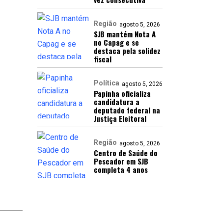
Região
agosto 5, 2026
SJB mantém Nota A
no Capag e se
destaca pela solidez
fiscal
Política
agosto 5, 2026
Papinha oficializa
candidatura a
deputado federal na
Justiça Eleitoral
Região
agosto 5, 2026
Centro de Saúde do
Pescador em SJB
completa 4 anos