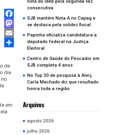
nota do Ideb pela segunda vez
consecutiva
SJB mantém Nota A no Capag e
Facebook
se destaca pela solidez fiscal
Mastodon
Papinha oficializa candidatura a
deputado federal na Justiça
Email
Eleitoral
Compartilhar
Centro de Saúde do Pescador em
SJB completa 4 anos
io de
o dia
No Top 30 de pesquisa à Alerj,
 no
Carla Machado diz que resultado
de
honra toda a região
Arquivos
sta em
cela
agosto 2026
julho 2026