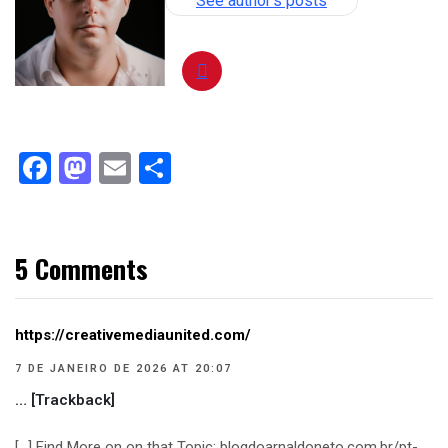
See author's posts
Facebook
Mastodon
Email
Compartilhar
5 Comments
https://creativemediaunited.com/
7 DE JANEIRO DE 2026 AT 20:07
… [Trackback]
[…] Find More on on that Topic: blogdoarnaldoneto.com.br/pt-