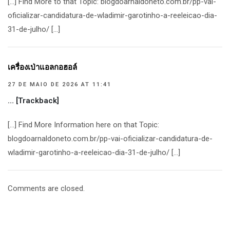
[…] Find More to that Topic: blogdoarnaldoneto.com.br/pp-vai-
oficializar-candidatura-de-wladimir-garotinho-a-reeleicao-dia-
31-de-julho/ […]
เครื่องเป่าแอลกอฮอล์
27 DE MAIO DE 2026 AT 11:41
… [Trackback]
[…] Find More Information here on that Topic:
blogdoarnaldoneto.com.br/pp-vai-oficializar-candidatura-de-
wladimir-garotinho-a-reeleicao-dia-31-de-julho/ […]
Comments are closed.