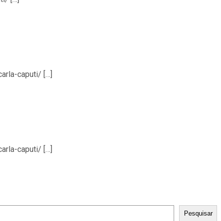
rla-caputi/ […]
rla-caputi/ […]
Pesquisar