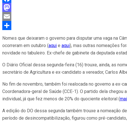
Facebook
Mastodon
Email
Compartilhar
Nomes que deixaram o governo para disputar uma vaga na Câma
ocorreram em outubro (
aqui
e
aqui
), mas outras nomeações fo
novidade no tabuleiro. Ex-chefe de gabinete da deputada estad
O Diário Oficial dessa segunda-feira (16) trouxe, ainda, as n
secretário de Agricultura e ex-candidato a vereador, Carlos Al
No fim de novembro, também foi realocada no governo a ex-cand
Coordenadora-geral de Saúde (CCE-1). O partido dela chegou a
individual, já que fez menos de 20% do quociente eleitoral (
mai
A edição do DO dessa segunda também trouxe a nomeação de R
período de desincompatibilização, figurou como pré-candidato,