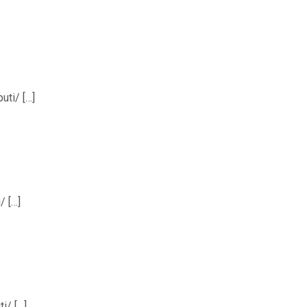
uti/ […]
/ […]
i/ […]