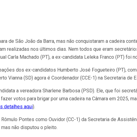
ra de São João da Barra, mas não conquistaram a cadeira conti
ram realizadas nos últimos dias. Nem todos que eram secretár
ual Carla Machado (PT), a ex-candidata Leleka Franco (PT) foi 
omeações dos ex-candidatos Humberto José Fogueteiro (PT), como 
berto Vianna (SD) agora é Coordenador (CCE-1) na Secretaria de E
idata a vereadora Sharlene Barbosa (PSD). Ele, que foi secretá
 fazer votos para brigar por uma cadeira na Câmara em 2025, ma
s detalhes aqui
).
ômulo Pontes como Ouvidor (CC-1) da Secretaria de Assistênci
 mas não disputou o pleito.