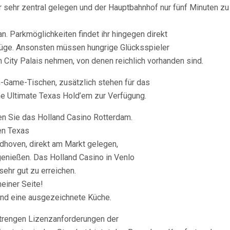
r sehr zentral gelegen und der Hauptbahnhof nur fünf Minuten zu
an. Parkmöglichkeiten findet ihr hingegen direkt
üge. Ansonsten müssen hungrige Glücksspieler
m City Palais nehmen, von denen reichlich vorhanden sind.
h-Game-Tischen, zusätzlich stehen für das
he Ultimate Texas Hold’em zur Verfügung.
n Sie das Holland Casino Rotterdam.
en Texas
ndhoven, direkt am Markt gelegen,
enießen. Das Holland Casino in Venlo
sehr gut zu erreichen.
meiner Seite!
und eine ausgezeichnete Küche.
strengen Lizenzanforderungen der