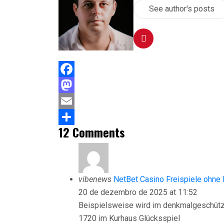
See author's posts
Facebook
Mastodon
Email
12 Comments
Compartilhar
vibenews
NetBet Casino Freispiele ohne 
20 de dezembro de 2025 at 11:52
Beispielsweise wird im denkmalgeschütz
1720 im Kurhaus Glücksspiel