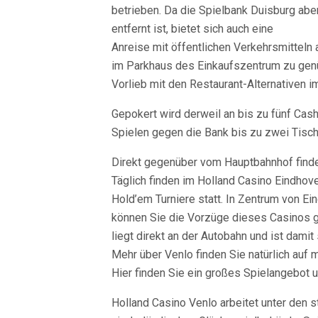
betrieben. Da die Spielbank Duisburg abe
entfernt ist, bietet sich auch eine
Anreise mit öffentlichen Verkehrsmitteln 
im Parkhaus des Einkaufszentrum zu gen
Vorlieb mit den Restaurant-Alternativen i
Gepokert wird derweil an bis zu fünf Cas
Spielen gegen die Bank bis zu zwei Tisc
Direkt gegenüber vom Hauptbahnhof finde
Täglich finden im Holland Casino Eindhov
Hold’em Turniere statt. In Zentrum von Ei
können Sie die Vorzüge dieses Casinos g
liegt direkt an der Autobahn und ist damit 
Mehr über Venlo finden Sie natürlich auf 
Hier finden Sie ein großes Spielangebot 
Holland Casino Venlo arbeitet unter den 