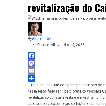
revitalização do Ca
By
Arnaldo Neto
Published
fevereiro 14, 2023
Facebook
Mastodon
Email
O Cais da Lapa, um dos principais cartões post
Compartilhar
nesta terça-feira (14), pelo prefeito Wladimir G
revitalização constam pintura em grafite no mu
cidade, e a representação da história do municí