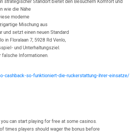
n strategischer Standort bietet den Besuchern Komfort und
en wie die Nähe
Diese moderne
nzigartige Mischung aus
ur und setzt einen neuen Standard
lo in Floralaan 7, 5928 Rd Venlo,
spiel- und Unterhaltungsziel.
r falsche Informationen.
no-cashback-so-funktioniert-die-ruckerstattung-ihrer-einsatze/
you can start playing for free at some casinos.
r of times players should wager the bonus before