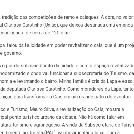
a tradição das competições de remo e caiaques. A obra, no valor
al Clarissa Garotinho (União), que deixou destinada uma emenda
 conclusão é de cerca de 120 dias.
pa, falou da felicidade em poder revitalizar o cais, que é um proj
e governo:
o pôr do sol mais bonito da cidade e com o espaço revitalizado
l modernizado e onde vai funcionar a subsecretaria de Turismo, d
mia e levantando o bairro. Minha família é cria da Lapa e essa
da deputada Clarissa Garotinho. Como moradores da Lapa, tanto
uição para transformar o Cais em um grande palco de eventos.
 e Turismo, Mauro Silva, a revitalização do Cais, mostra a
cipal ponto turístico urbano da cidade. Não há como falar em
tura, turismo e agronegócio. A vinda da Subsecretaria de Turis
endimento ao Turista (PAT), vai movimentar o local. Com a