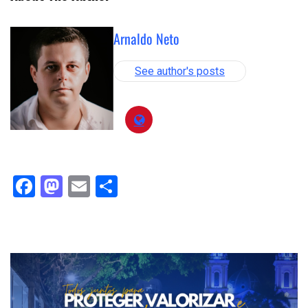
Arnaldo Neto
See author's posts
Facebook
Mastodon
Email
Compartilhar