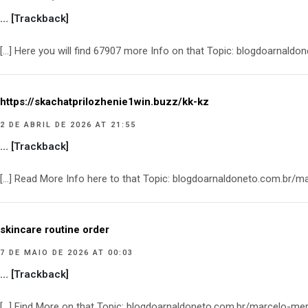
… [Trackback]
[…] Here you will find 67907 more Info on that Topic: blogdoarnal
https://skachatprilozhenie1win.buzz/kk-kz
2 DE ABRIL DE 2026 AT 21:55
… [Trackback]
[…] Read More Info here to that Topic: blogdoarnaldoneto.com.br/
skincare routine order
7 DE MAIO DE 2026 AT 00:03
… [Trackback]
[…] Find More on that Topic: blogdoarnaldoneto.com.br/marcelo-me