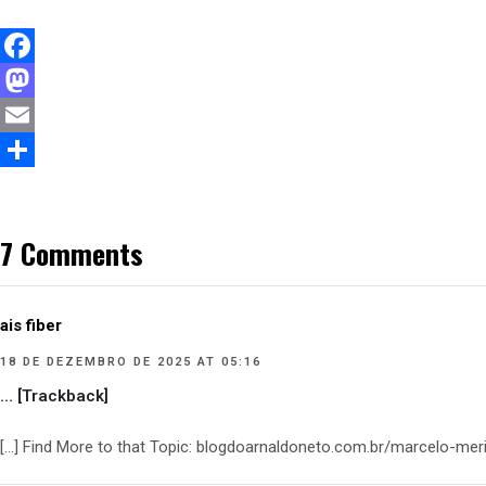
Facebook
Mastodon
Email
Compartilhar
7 Comments
ais fiber
18 DE DEZEMBRO DE 2025 AT 05:16
… [Trackback]
[…] Find More to that Topic: blogdoarnaldoneto.com.br/marcelo-me