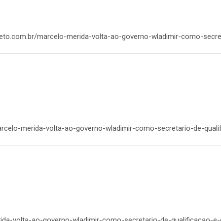
doneto.com.br/marcelo-merida-volta-ao-governo-wladimir-como-secre
marcelo-merida-volta-ao-governo-wladimir-como-secretario-de-quali
rida-volta-ao-governo-wladimir-como-secretario-de-qualificacao-e