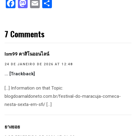
Facebook
Mastodon
Email
Compartilhar
7 Comments
lsm99 คาสิโนออนไลน์
24 DE JANEIRO DE 2026 AT 12:48
… [Trackback]
[…] Information on that Topic:
blogdoarnaldoneto.com.br/festival-do-maracuja-comeca-
nesta-sexta-em-sfi/ […]
ยางยอย