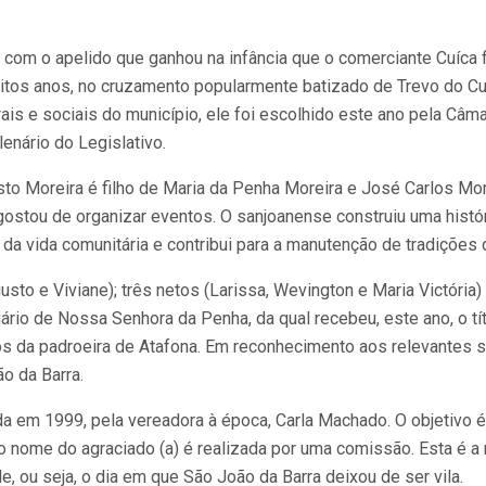
i com o apelido que ganhou na infância que o comerciante Cuíca 
os anos, no cruzamento popularmente batizado de Trevo do Cuíc
urais e sociais do município, ele foi escolhido este ano pela C
plenário do Legislativo.
o Moreira é filho de Maria da Penha Moreira e José Carlos More
ostou de organizar eventos. O sanjoanense construiu uma históri
te da vida comunitária e contribui para a manutenção de tradiçõ
usto e Viviane); três netos (Larissa, Wevington e Maria Victória
rio de Nossa Senhora da Penha, da qual recebeu, este ano, o tít
ejos da padroeira de Atafona. Em reconhecimento aos relevantes
o da Barra.
uída em 1999, pela vereadora à época, Carla Machado. O objetiv
o nome do agraciado (a) é realizada por uma comissão. Esta é 
, ou seja, o dia em que São João da Barra deixou de ser vila.