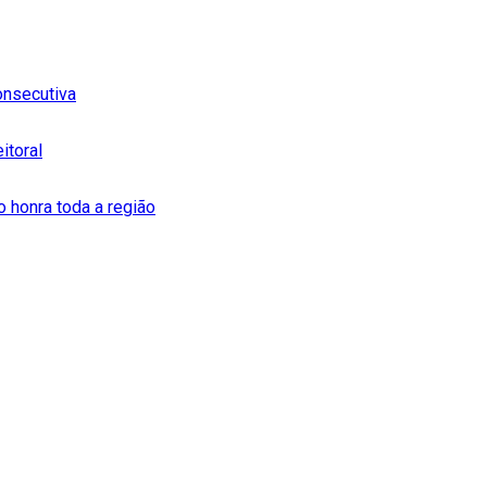
onsecutiva
itoral
o honra toda a região