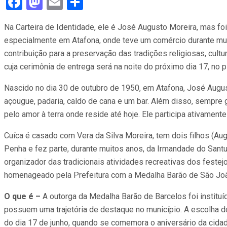
Facebook
Mastodon
Email
Compartilhar
Na Carteira de Identidade, ele é José Augusto Moreira, mas fo
especialmente em Atafona, onde teve um comércio durante muit
contribuição para a preservação das tradições religiosas, cult
cuja cerimônia de entrega será na noite do próximo dia 17, no 
Nascido no dia 30 de outubro de 1950, em Atafona, José August
açougue, padaria, caldo de cana e um bar. Além disso, sempre g
pelo amor à terra onde reside até hoje. Ele participa ativamen
Cuíca é casado com Vera da Silva Moreira, tem dois filhos (Aug
Penha e fez parte, durante muitos anos, da Irmandade do Santuá
organizador das tradicionais atividades recreativas dos fest
homenageado pela Prefeitura com a Medalha Barão de São Joã
O que é –
A outorga da Medalha Barão de Barcelos foi instit
possuem uma trajetória de destaque no município. A escolha d
do dia 17 de junho, quando se comemora o aniversário da cidade