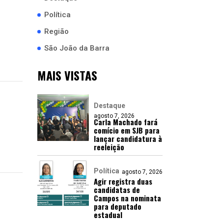
Política
Região
São João da Barra
MAIS VISTAS
Destaque
agosto 7, 2026
Carla Machado fará
comício em SJB para
lançar candidatura à
reeleição
Política
agosto 7, 2026
Agir registra duas
candidatas de
Campos na nominata
para deputado
estadual