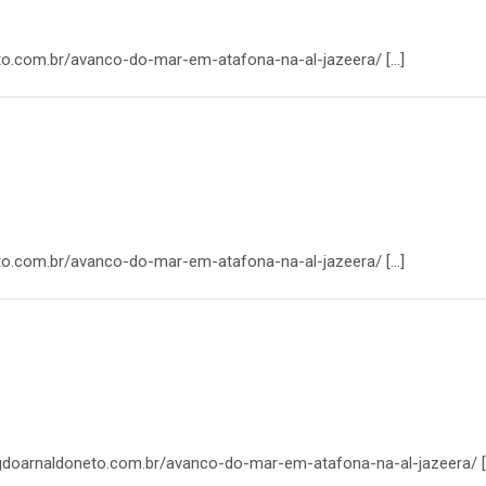
neto.com.br/avanco-do-mar-em-atafona-na-al-jazeera/ […]
neto.com.br/avanco-do-mar-em-atafona-na-al-jazeera/ […]
logdoarnaldoneto.com.br/avanco-do-mar-em-atafona-na-al-jazeera/ [