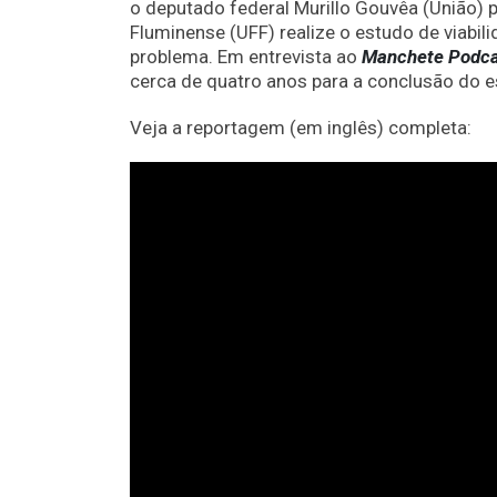
o deputado federal Murillo Gouvêa (União) 
Fluminense (UFF) realize o estudo de viabili
problema. Em entrevista ao
Manchete Podca
cerca de quatro anos para a conclusão do e
Veja a reportagem (em inglês) completa: