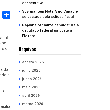
consecutiva
SJB mantém Nota A no Capag e
book
stodon
Email
Compartilhar
se destaca pela solidez fiscal
Papinha oficializa candidatura a
deputado federal na Justiça
Eleitoral
canal
e ao
Arquivos
bre o
agosto 2026
ra da
julho 2026
nda a
junho 2026
maio 2026
as
abril 2026
março 2026
sília,