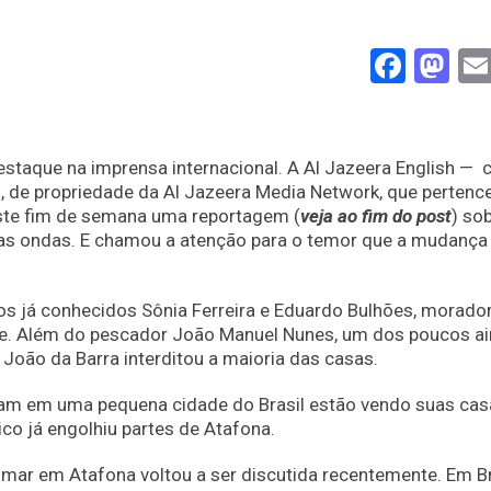
Face
Ma
staque na imprensa internacional. A Al Jazeera English — 
s, de propriedade da Al Jazeera Media Network, que pertenc
ste fim de semana uma reportagem (
veja ao fim do post
) so
das ondas. E chamou a atenção para o temor que a mudança
os já conhecidos Sônia Ferreira e Eduardo Bulhões, morado
te. Além do pescador João Manuel Nunes, um dos poucos ai
 João da Barra interditou a maioria das casas.
am em uma pequena cidade do Brasil estão vendo suas cas
co já engolhiu partes de Atafona.
mar em Atafona voltou a ser discutida recentemente. Em Bra