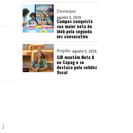
Destaque
agosto 5, 2026
Campos conquista
sua maior nota do
Ideb pela segunda
vez consecutiva
Região
agosto 5, 2026
SJB mantém Nota A
no Capag e se
destaca pela solidez
fiscal
…]