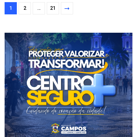
1
2
…
21