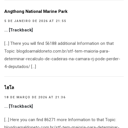
Angthong National Marine Park
5 DE JANEIRO DE 2026 AT 21:55
… [Trackback]
[…] There you will find 56188 additional Information on that
Topic: blogdoarnaldoneto.com.br/stf-tem-maioria-para-
determinar-recalculo-de-cadeiras-na-camara-rj-pode-perder-
4-deputados/ […]
ไฮโล
18 DE MARÇO DE 2026 AT 21:36
… [Trackback]
[…] Here you can find 86271 more Information to that Topic:
blogdoarnaldoneto.com.br/stf-tem-maioria-para-determinar-